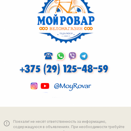
Поехали! не несёт ответственность за информацию,
error_outline
содержащуюся в объявлениях. При необходимости требуйте