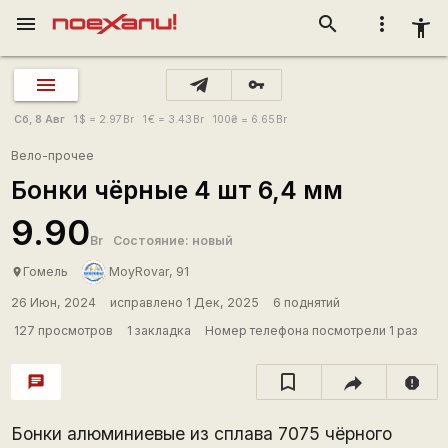
menu
search
more_vert
accessibility_new
vpn_key
Сб, 8 Авг
1
$
= 2.97
Br
1
€
= 3.43
Br
100
₴
= 6.65
Br
Вело-прочее
Бонки чёрные 4 шт 6,4 мм
9.90
Br
Состояние: новый
Гомель
MoyRovar, 91
place
26 Июн, 2024
исправлено 1 Дек, 2025
6 поднятий
127 просмотров
1 закладка
Номер телефона посмотрели 1 раз
chat
report
Бонки алюминиевые из сплава 7075 чёрного