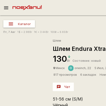
menu
Каталог
Пт, 7 Авг
1
$
= 2.98
Br
1
€
= 3.44
Br
100
₴
= 6.65
Br
Шлем
Шлем Endura Xtrac
130
Br
Состояние: новый
O
Минск
oneinch, 22
5 Июл, 
place
817 просмотров
6 закладок
Ном
chat
Чат
51-56 см (S/M)
Чёрный