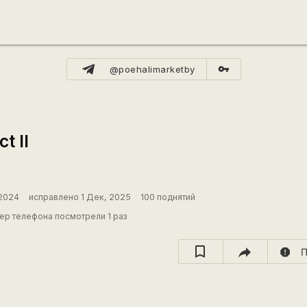
vpn_key
@poehalimarketby
t II
2024
исправлено 1 Дек, 2025
100 поднятий
ер телефона посмотрели 1 раз
report
П