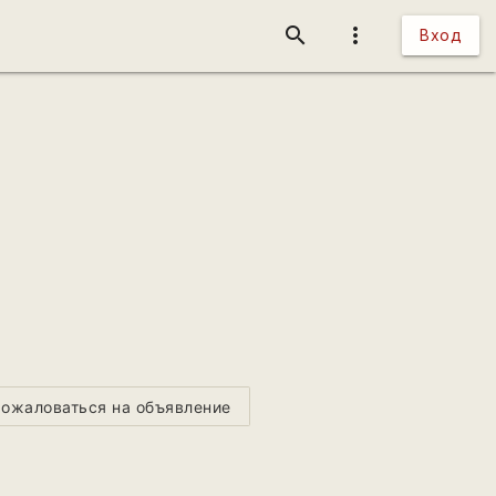
search
more_vert
Вход
ожаловаться на объявление