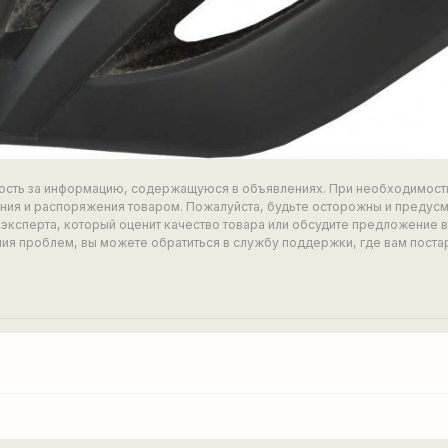
ность за информацию, содержащуюся в объявлениях. При необходимост
ия и распоряжения товаром. Пожалуйста, будьте осторожны и предус
эксперта, который оценит качество товара или обсудите предложение 
ия проблем, вы можете обратиться в службу поддержки, где вам поста