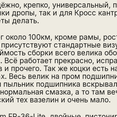
дёжно, крепко, универсальный, 
ки дропы, так и для Кросс кант
ты делать.
г около 100км, кроме рамы, рос
, присутствуют стандартные виз
оймость сборки всего велика об
 Всё работает прекрасно, испра
 и прочего. Так же коцки есть 
х. Весь велик на пром подшипн
 пыльник подшипника вскрывал
нормальная смазка, а то там ве
кий тех вазелин и очень мало.
m FR-36-Lite, двойные, пистони