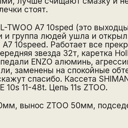
ми, лучше счищают смазку и не
лечки стоят.
L-TWOO A7 10sped (это выходцы 
и и группа людей ушла и открыл
А7 10speed. Работает все прекр
Передняя звезда 32т, каретка Hol
 педали ENZO алюминь, агресс
али, заменены на спокойные об
 скажут спасибо. Кассета SHIM
 10s 11-48t. Цепь 11s ZTOO.
60мм, вынос ZTOO 50мм, подсе