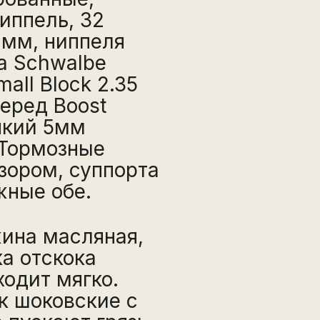
иппель, 32
2мм, ниппеля
а Schwalbe
all Block 2.35
перед Boost
ипкий 5мм
 Тормозные
зором, суппорта
жные обе.
жина масляная,
а отскока
ходит мягко.
к шоковские с