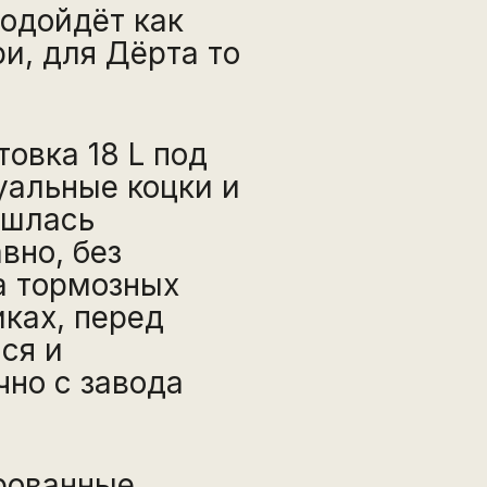
подойдёт как
ри, для Дёрта то
товка 18 L под
уальные коцки и
ошлась
вно, без
на тормозных
иках, перед
ся и
чно с завода
рованные,