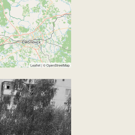
Leaflet
| ©
OpenStreetMap