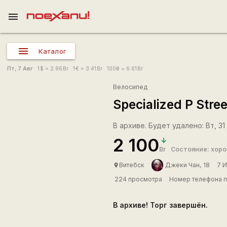
menu
Каталог
Пт, 7 Авг
1
$
= 2.96
Br
1
€
= 3.41
Br
100
₴
= 6.61
Br
Велосипед
Specialized P Stree
В архиве. Будет удалено: Вт, 31
2 100
Br
Состояние: хор
Витебск
Джеки Чан, 18
7 
place
224 просмотра
Номер телефона п
В архиве! Торг завершён.