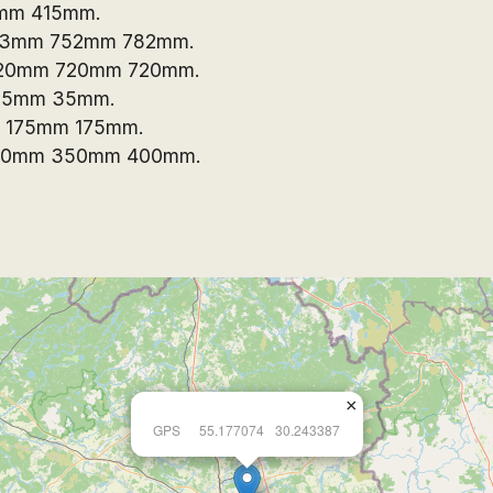
mm 415mm.
713mm 752mm 782mm.
720mm 720mm 720mm.
35mm 35mm.
m 175mm 175mm.
350mm 350mm 400mm.
×
GPS
55.177074
30.243387