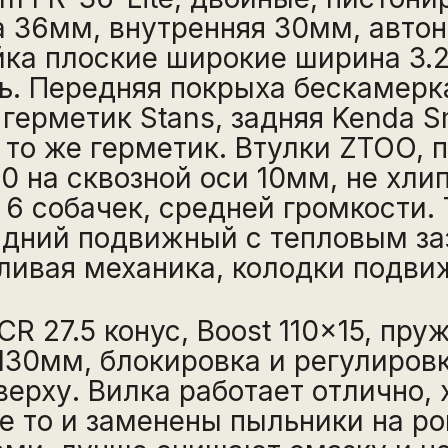
 36мм, внутренняя 30мм, автон
ка плоские широкие ширина 3.
ь. Передняя покрыха бескамерк
 герметик Stans, задняя Kenda Sm
 то же герметик. Втулки ZTOO, 
х10 на сквозной оси 10мм, не хл
 6 собачек, средней громкости.
адний подвижный с тепловым за
ивая механика, колодки подви
CR 27.5 конус, Boost 110x15, пру
130мм, блокировка и регулировк
ерху. Вилка работает отлично, 
е то и заменены пыльники на ро