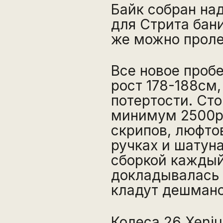
Байк собран на
для Стрита бани
же можно проле
Все новое пробе
рост 178-188см
потертости. Ст
минимум 2500р.
скрипов, люфтов
ручках и шатуна
сборкой каждый
докладывалась 
кладут дешманс
Колеса 26 Xeniu