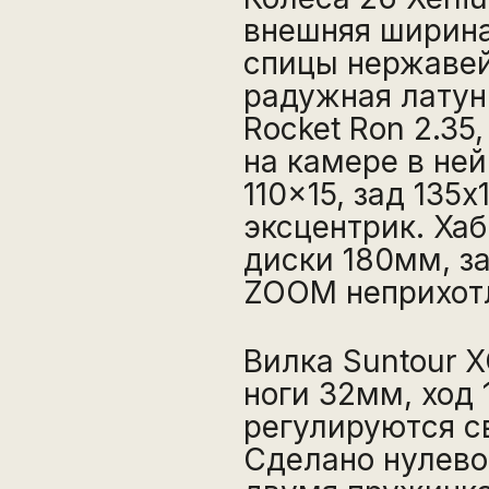
внешняя ширина
спицы нержавей
радужная латун
Rocket Ron 2.35,
на камере в ней
110x15, зад 135
эксцентрик. Хаб
диски 180мм, з
ZOOM неприхотл
Вилка Suntour X
ноги 32мм, ход 
регулируются св
Сделано нулево