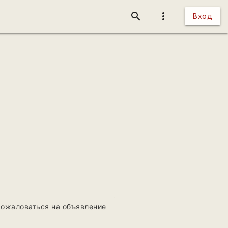
search
more_vert
Вход
ожаловаться на объявление