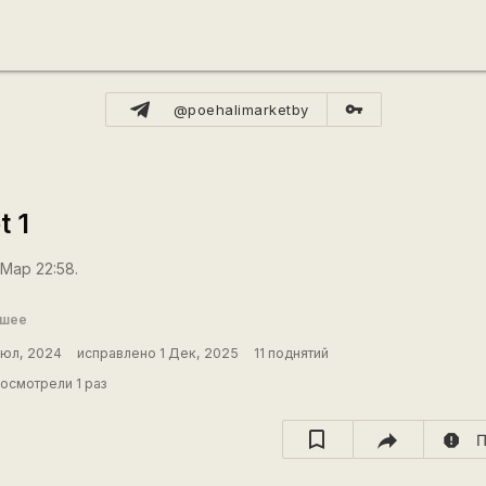
vpn_key
@poehalimarketby
t 1
 Мар 22:58.
ошее
Июл, 2024
исправлено 1 Дек, 2025
11 поднятий
осмотрели 1 раз
report
П