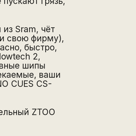
 пускают грязь,
из Sram, чёт
и свою фирму),
асно, быстро,
lowtech 2,
ивные шипы
текаемые, ваши
ANO CUES CS-
дельный ZTOO