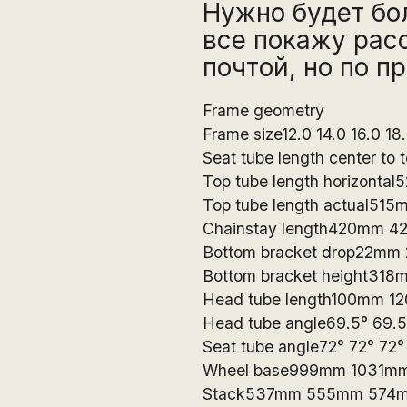
Нужно будет бо
все покажу расс
почтой, но по п
Frame geometry
Frame size12.0 14.0 16.0 18.
Seat tube length center
Top tube length horizon
Top tube length actual5
Chainstay length420mm 
Bottom bracket drop22m
Bottom bracket height3
Head tube length100mm 
Head tube angle69.5° 69.5°
Seat tube angle72° 72° 72° 
Wheel base999mm 1031m
Stack537mm 555mm 574