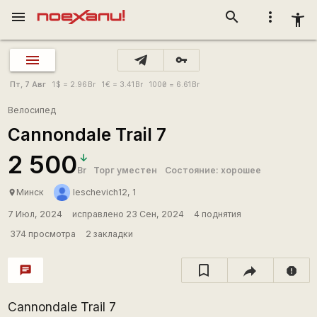
menu
search
more_vert
accessibility_new
vpn_key
Пт, 7 Авг
1
$
= 2.96
Br
1
€
= 3.41
Br
100
₴
= 6.61
Br
Велосипед
Cannondale Trail 7
2 500
Br
Торг уместен
Состояние: хорошее
Минск
leschevich12, 1
place
7 Июл, 2024
исправлено 23 Сен, 2024
4 поднятия
374 просмотра
2 закладки
chat
report
Cannondale Trail 7