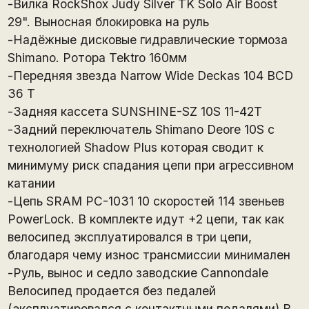
-Вилка RockShox Judy Silver TK Solo Air Boost
29". Выносная блокировка на руль
-Надёжные дисковые гидравлические тормоза
Shimano. Ротора Tektro 160мм
-Передняя звезда Narrow Wide Deckas 104 BCD
36 T
-Задняя кассета SUNSHINE-SZ 10S 11-42T
-Задний переключатель Shimano Deore 10S с
технологией Shadow Plus которая сводит к
минимуму риск спадания цепи при агрессивном
катании
-Цепь SRAM PC-1031 10 скоростей 114 звеньев
PowerLock. В комплекте идут +2 цепи, так как
велосипед эксплуатировался в три цепи,
благодаря чему износ трансмиссии минимален
-Руль, вынос и седло заводские Cannondale
Велосипед продается без педалей
(эксплуатировался с контактными педалями) В