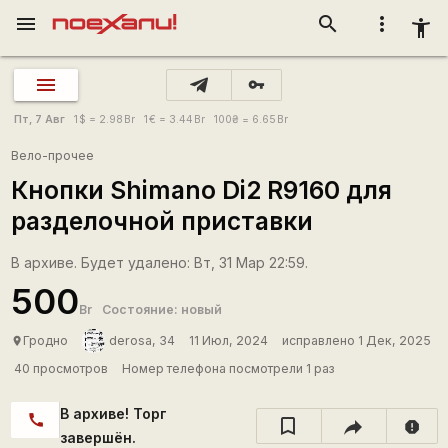
menu
search
more_vert
accessibility_new
vpn_key
Пт, 7 Авг
1
$
= 2.98
Br
1
€
= 3.44
Br
100
₴
= 6.65
Br
Вело-прочее
Кнопки Shimano Di2 R9160 для
разделочной приставки
В архиве. Будет удалено: Вт, 31 Мар 22:59.
500
Br
Состояние: новый
Гродно
derosa, 34
11 Июл, 2024
исправлено 1 Дек, 2025
place
40 просмотров
Номер телефона посмотрели 1 раз
В архиве! Торг
call
report
завершён.