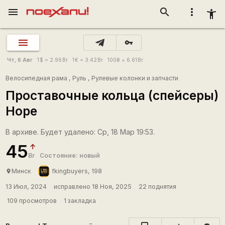
menu
search
more_vert
accessibility_new
vpn_key
Чт, 6 Авг
1
$
= 2.96
Br
1
€
= 3.42
Br
100
₴
= 6.61
Br
Велосипедная рама
,
Руль
,
Рулевые колонки и запчасти
Проставочные кольца (спейсеры)
Hope
В архиве. Будет удалено: Ср, 18 Мар 19:53.
45
Br
Состояние: новый
Минск
fkingbuyers, 198
place
13 Июл, 2024
исправлено 18 Ноя, 2025
22 поднятия
109 просмотров
1 закладка