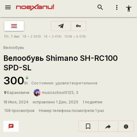
menu
search
more_vert
accessibility_new
vpn_key
Пт, 7 Авг
1
$
= 2.96
Br
1
€
= 3.41
Br
100
₴
= 6.61
Br
Велообувь
Велообувь Shimano SH-RC100
SPD-SL
300
Br
Состояние: удовлетворительное
Барановичи
musicschool5125, 3
place
18 Июл, 2024
исправлено 1 Дек, 2025
1 поднятие
158 просмотров
Номер телефона посмотрели 1 раз
chat
report