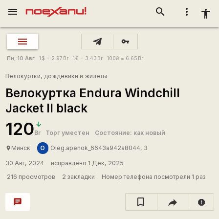
menu
search
more_vert
accessibility_new
vpn_key
Пн, 10 Авг
1
$
= 2.97
Br
1
€
= 3.43
Br
100
₴
= 6.65
Br
Велокуртки, дождевики и жилеты
Велокуртка Endura Windchill
Jacket II black
120
Br
Торг уместен
Состояние: как новый
O
Минск
Oleg.apenok_6643a942a8044, 3
place
30 Авг, 2024
исправлено 1 Дек, 2025
216 просмотров
2 закладки
Номер телефона посмотрели 1 раз
chat
report