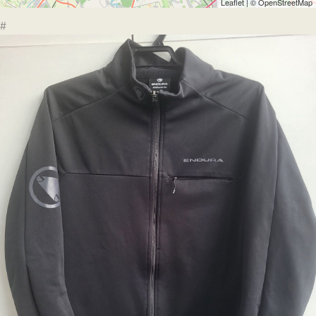
Leaflet
| ©
OpenStreetMap
#