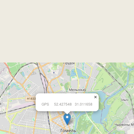
×
GPS
52.427548
31.011658