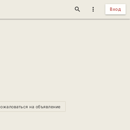
search
more_vert
Вход
ожаловаться на объявление