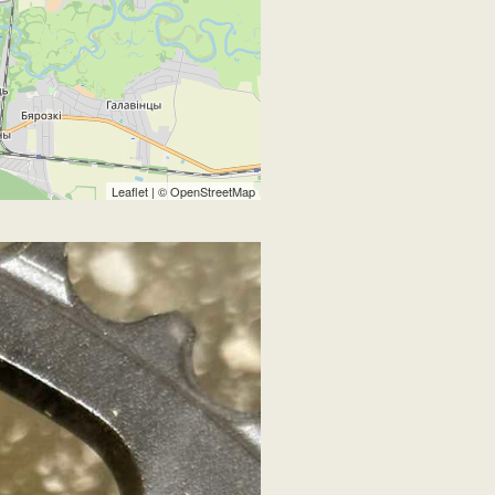
Leaflet
| ©
OpenStreetMap