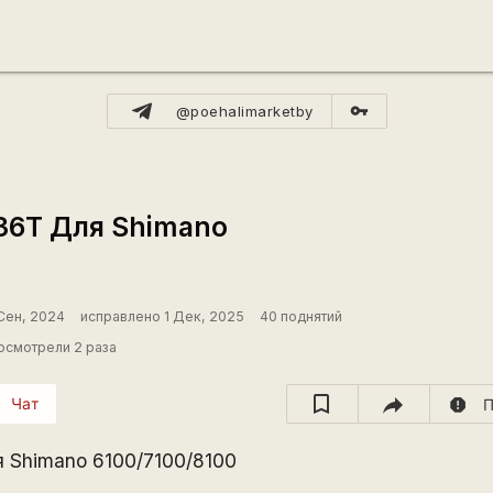
vpn_key
@poehalimarketby
36Т Для Shimano
 Сен, 2024
исправлено 1 Дек, 2025
40 поднятий
осмотрели 2 раза
Чат
report
П
 Shimano 6100/7100/8100