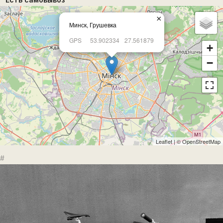
×
Минск, Грушевка
GPS
53.902334
27.561879
+
−
Leaflet
| ©
OpenStreetMap
#