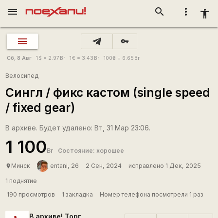
menu
search
more_vert
accessibility_new
vpn_key
Сб, 8 Авг
1
$
= 2.97
Br
1
€
= 3.43
Br
100
₴
= 6.65
Br
Велосипед
Сингл / фикс кастом (single speed
/ fixed gear)
В архиве. Будет удалено: Вт, 31 Мар 23:06.
1 100
Br
Состояние: хорошее
Минск
entani, 26
2 Сен, 2024
исправлено 1 Дек, 2025
place
1 поднятие
190 просмотров
1 закладка
Номер телефона посмотрели 1 раз
В архиве! Торг