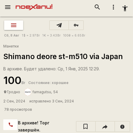
menu
search
more_vert
accessibility_new
vpn_key
Сб, 8 Авг
1
$
= 2.97
Br
1
€
= 3.43
Br
100
₴
= 6.65
Br
Манетки
Shimano deore st-m510 via Japan
В архиве. Будет удалено: Ср, 1 Янв, 2025 12:29.
100
Br
Состояние: хорошее
Гродно
famagutsu, 54
place
2 Сен, 2024
исправлено 3 Сен, 2024
78 просмотров
В архиве! Торг
call
report
завершён.