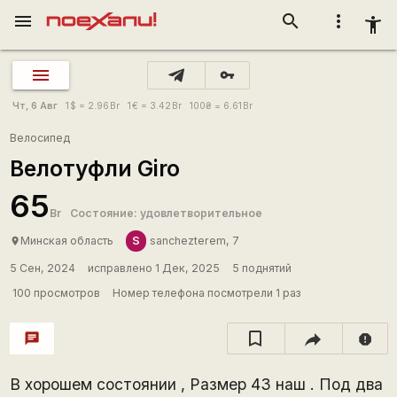
menu
search
more_vert
accessibility_new
vpn_key
Чт, 6 Авг
1
$
= 2.96
Br
1
€
= 3.42
Br
100
₴
= 6.61
Br
Велосипед
Велотуфли Giro
65
Br
Состояние: удовлетворительное
S
Минская область
sanchezterem, 7
place
5 Сен, 2024
исправлено 1 Дек, 2025
5 поднятий
100 просмотров
Номер телефона посмотрели 1 раз
chat
report
В хорошем состоянии , Размер 43 наш . Под два