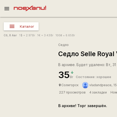
menu
Каталог
Сб, 8 Авг
1
$
= 2.97
Br
1
€
= 3.43
Br
100
₴
= 6.65
Br
Седло
Седло Selle Royal 
В архиве. Будет удалено: Вт, 31
35
Br
Состояние: хорошее
Солигорск
vladandpeace, 15
place
227 просмотров
4 закладки
Ном
В архиве! Торг завершён.