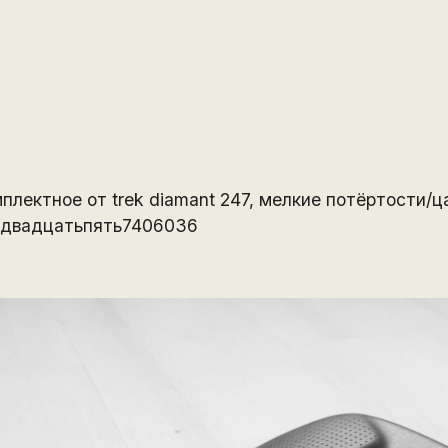
мплектное от trek diamant 247, мелкие потёртости/ц
5двадцатьпять7406036