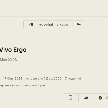
vpn_key
@poehalimarketby
Vivo Ergo
 Мар 23:08.
17 Сен, 2024
исправлено 1 Дек, 2025
7 поднятий
ер телефона посмотрели 1 раз
report
П