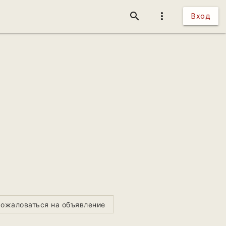
search
more_vert
Вход
ожаловаться на объявление