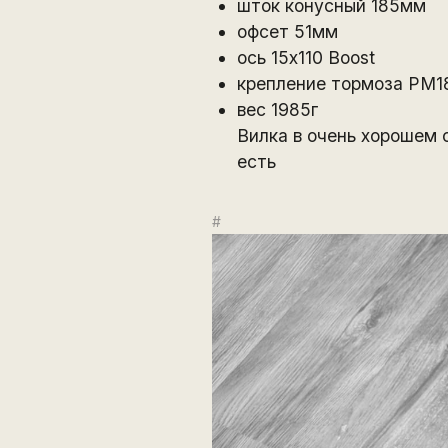
шток конусный 185мм
офсет 51мм
ось 15х110 Boost
крепление тормоза РМ1
вес 1985г
Вилка в очень хорошем 
есть
#