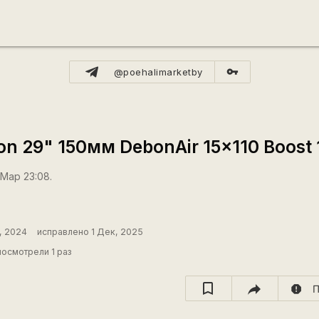
vpn_key
@poehalimarketby
on 29" 150мм DebonAir 15x110 Boost 
 Мар 23:08.
, 2024
исправлено 1 Дек, 2025
осмотрели 1 раз
report
П