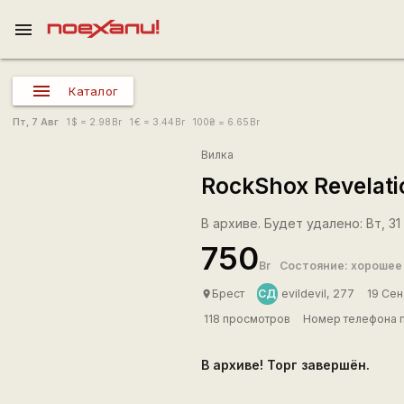
menu
Каталог
Пт, 7 Авг
1
$
= 2.98
Br
1
€
= 3.44
Br
100
₴
= 6.65
Br
Вилка
RockShox Revelati
В архиве. Будет удалено: Вт, 31
750
Br
Состояние: хорошее
СД
Брест
evildevil, 277
19 Сен
place
118 просмотров
Номер телефона п
В архиве! Торг завершён.