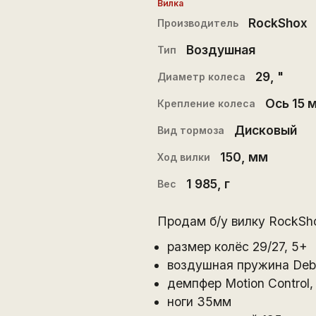
Вилка
RockShox
Производитель
Воздушная
Тип
29
, "
Диаметр колеса
Ось 15 
Крепление колеса
Дисковый
Вид тормоза
150
, мм
Ход вилки
1 985
, г
Вес
Продам б/у вилку RockSho
размер колёс 29/27, 5+
воздушная пружина Debo
демпфер Motion Control,
ноги 35мм