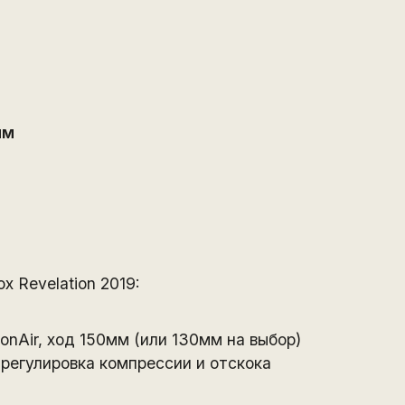
мм
x Revelation 2019:
nAir, ход 150мм (или 130мм на выбор)
 регулировка компрессии и отскока