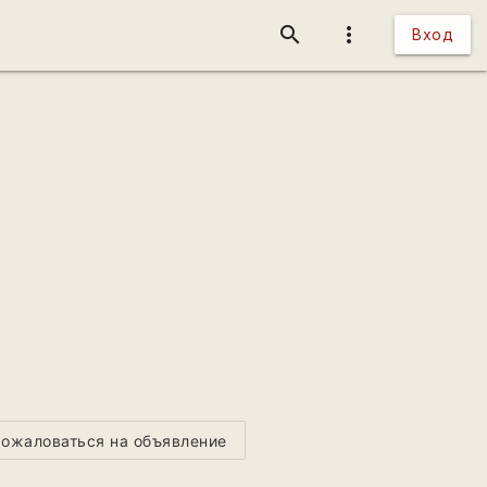
search
more_vert
Вход
ожаловаться на объявление