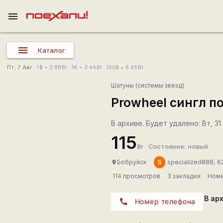
menu
Каталог
Пт, 7 Авг
1
$
= 2.98
Br
1
€
= 3.44
Br
100
₴
= 6.65
Br
Шатуны (системы звёзд)
Prowheel сингл п
В архиве. Будет удалено: Вт, 31
115
Br
Состояние: новый
S
Бобруйск
specialized888, 6
place
114 просмотров
3 закладки
Номе
В ар
call
Номер телефона