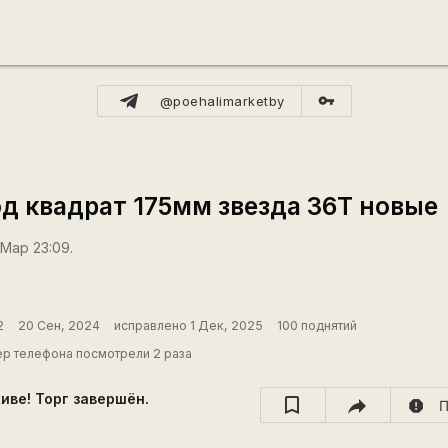
vpn_key
@poehalimarketby
од квадрат 175мм звезда 36Т новые
 Мар 23:09.
2
20 Сен, 2024
исправлено 1 Дек, 2025
100 поднятий
р телефона посмотрели 2 раза
хиве! Торг завершён.
report
П