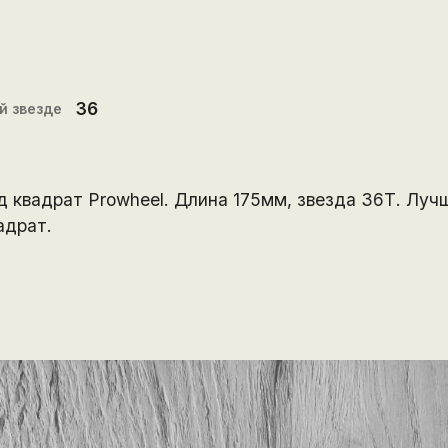
36
й звезде
 квадрат Prowheel. Длина 175мм, звезда 36Т. Луч
адрат.