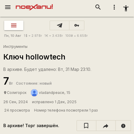
menu
search
more_vert
accessibility_new
vpn_key
Пн, 10 Авг
1
$
= 2.97
Br
1
€
= 3.43
Br
100
₴
= 6.65
Br
Инструменты
Ключ hollowtech
В архиве. Будет удалено: Вт, 31 Мар 23:10.
7
Br
Состояние: новый
Солигорск
vladandpeace, 15
place
26 Сен, 2024
исправлено 1 Дек, 2025
24 просмотра
Номер телефона посмотрели 1 раз
В архиве! Торг завершён.
report