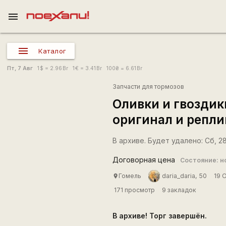
menu
Каталог
Пт, 7 Авг
1
$
= 2.96
Br
1
€
= 3.41
Br
100
₴
= 6.61
Br
Запчасти для тормозов
Оливки и гвоздик
оригинал и репли
В архиве. Будет удалено: Сб, 28
Договорная цена
Состояние: н
Гомель
daria_daria, 50
19 
place
171 просмотр
9 закладок
В архиве! Торг завершён.