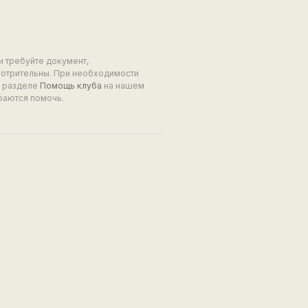
и требуйте документ,
мотрительны. При необходимости
в разделе
Помощь клуба
на нашем
раются помочь.