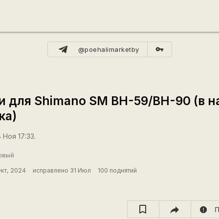
vpn_key
@poehalimarketby
и для Shimano SM BH-59/BH-90 (в н
ка)
 Ноя 17:33.
овый
Окт, 2024
исправлено 31 Июл
100 поднятий
report
П