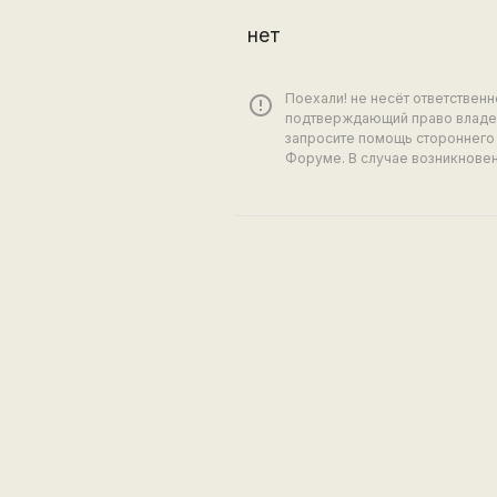
нет
Поехали! не несёт ответствен
error_outline
подтверждающий право владен
запросите помощь стороннего 
Форуме. В случае возникновен