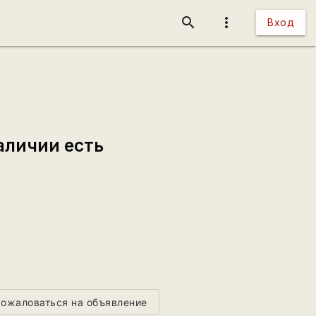
search
more_vert
Вход
аличии есть
ожаловаться на объявление