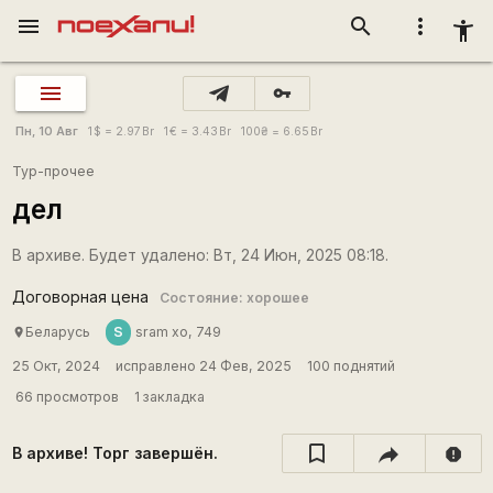
menu
search
more_vert
accessibility_new
vpn_key
Пн, 10 Авг
1
$
= 2.97
Br
1
€
= 3.43
Br
100
₴
= 6.65
Br
Тур-прочее
дел
В архиве. Будет удалено: Вт, 24 Июн, 2025 08:18.
Договорная цена
Состояние: хорошее
S
Беларусь
sram xo, 749
place
25 Окт, 2024
исправлено 24 Фев, 2025
100 поднятий
66 просмотров
1 закладка
В архиве! Торг завершён.
report