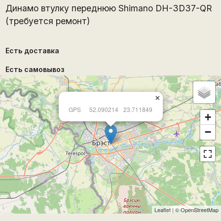
Динамо втулку переднюю Shimano DH-3D37-QR
(требуется ремонт)
Есть доставка
Есть самовывоз
×
GPS
52.090214
23.711849
+
−
Leaflet
| ©
OpenStreetMap