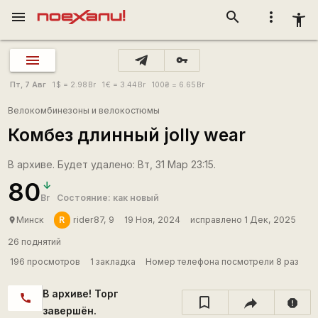
menu
search
more_vert
accessibility_new
vpn_key
Пт, 7 Авг
1
$
= 2.98
Br
1
€
= 3.44
Br
100
₴
= 6.65
Br
Велокомбинезоны и велокостюмы
Комбез длинный jolly wear
В архиве. Будет удалено: Вт, 31 Мар 23:15.
80
Br
Состояние: как новый
R
Минск
rider87, 9
19 Ноя, 2024
исправлено 1 Дек, 2025
place
26 поднятий
196 просмотров
1 закладка
Номер телефона посмотрели 8 раз
В архиве! Торг
call
report
завершён.