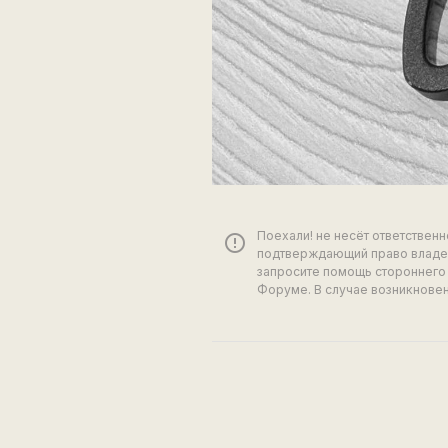
Поехали! не несёт ответствен
error_outline
подтверждающий право владен
запросите помощь стороннего 
Форуме. В случае возникновен