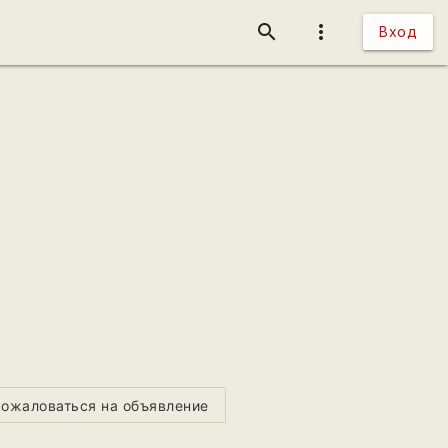
search
more_vert
Вход
ожаловаться на объявление