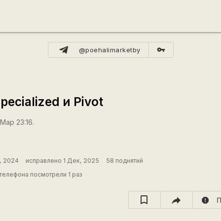
vpn_key
@poehalimarketby
ecialized и Pivot
Мар 23:16.
, 2024
исправлено 1 Дек, 2025
58 поднятий
телефона посмотрели 1 раз
report
П