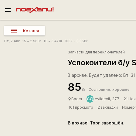
menu
Каталог
Пт, 7 Авг
1
$
= 2.98
Br
1
€
= 3.44
Br
100
₴
= 6.65
Br
Запчасти для переключателей
Успокоители б/у Sp
В архиве. Будет удалено: Вт, 31 
85
Br
Состояние: хорошее
СД
Брест
evildevil, 277
21 Ноя
place
101 просмотр
2 закладки
Номер 
В архиве! Торг завершён.