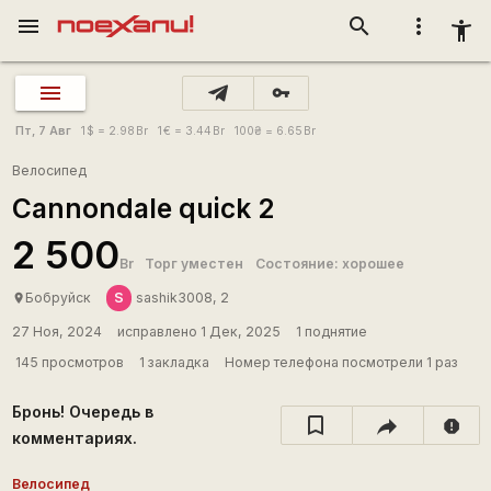
menu
search
more_vert
accessibility_new
vpn_key
Пт, 7 Авг
1
$
= 2.98
Br
1
€
= 3.44
Br
100
₴
= 6.65
Br
Велосипед
Cannondale quick 2
2 500
Br
Торг уместен
Состояние: хорошее
S
Бобруйск
sashik3008, 2
place
27 Ноя, 2024
исправлено 1 Дек, 2025
1 поднятие
145 просмотров
1 закладка
Номер телефона посмотрели 1 раз
Бронь! Очередь в
report
комментариях.
Велосипед