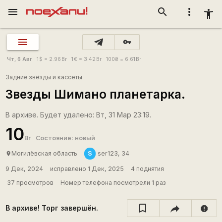
menu
search
more_vert
accessibility_new
vpn_key
Чт, 6 Авг
1
$
= 2.96
Br
1
€
= 3.42
Br
100
₴
= 6.61
Br
Задние звёзды и кассеты
Звезды Шимано планетарка.
В архиве. Будет удалено: Вт, 31 Мар 23:19.
10
Br
Состояние: новый
S
Могилёвская область
ser123, 34
place
9 Дек, 2024
исправлено 1 Дек, 2025
4 поднятия
37 просмотров
Номер телефона посмотрели 1 раз
В архиве! Торг завершён.
report