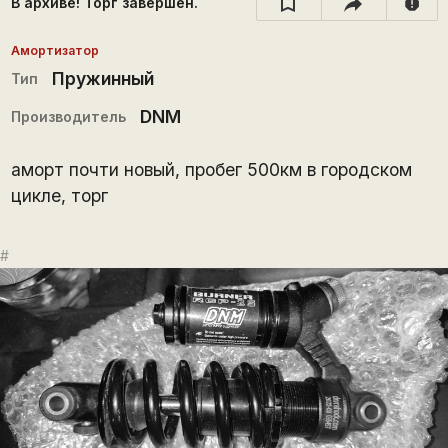
В архиве! Торг завершён.
report
Амортизатор
Пружинный
Тип
DNM
Производитель
аморт почти новый, пробег 500км в городском
цикле, торг
#