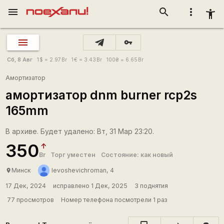
menu
search
more_vert
accessibility_new
vpn_key
Сб, 8 Авг
1
$
= 2.97
Br
1
€
= 3.43
Br
100
₴
= 6.65
Br
Амортизатор
амортизатор dnm burner rcp2s
165mm
В архиве. Будет удалено: Вт, 31 Мар 23:20.
350
Br
Торг уместен
Состояние: как новый
Минск
levoshevichroman, 4
place
17 Дек, 2024
исправлено 1 Дек, 2025
3 поднятия
77 просмотров
Номер телефона посмотрели 1 раз