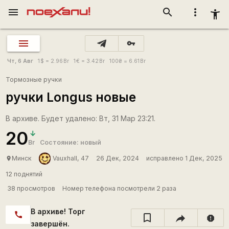
menu
search
more_vert
accessibility_new
vpn_key
Чт, 6 Авг
1
$
= 2.96
Br
1
€
= 3.42
Br
100
₴
= 6.61
Br
Тормозные ручки
ручки Longus новые
В архиве. Будет удалено: Вт, 31 Мар 23:21.
20
Br
Состояние: новый
Минск
Vauxhall, 47
26 Дек, 2024
исправлено 1 Дек, 2025
place
12 поднятий
38 просмотров
Номер телефона посмотрели 2 раза
В архиве! Торг
call
report
завершён.