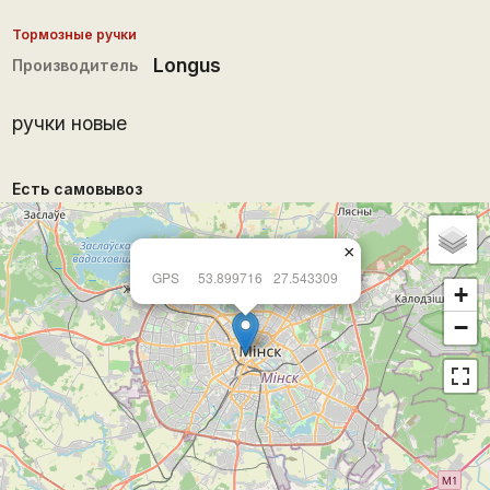
Тормозные ручки
Longus
Производитель
ручки новые
Есть самовывоз
×
GPS
53.899716
27.543309
+
−