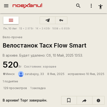
menu
search
more_vert
accessibility_new
vpn_key
Пн, 10 Авг
1
$
= 2.97
Br
1
€
= 3.43
Br
100
₴
= 6.65
Br
Вело-прочее
Велостанок Tacx Flow Smart
В архиве. Будет удалено: Сб, 10 Май, 2025 13:53.
520
Br
Состояние: хорошее
Минск
zarubajoy, 33
8 Янв, 2025
исправлено 10 Янв, 2025
place
1 поднятие
129 просмотров
1 закладка
В архиве! Торг завершён.
report