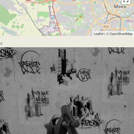
Leaflet
| ©
OpenStreetMap
#