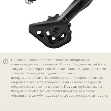
Поехали! не несёт ответственность за информацию,
error_outline
содержащуюся в объявлениях. При необходимости требуйте
документ, подтверждающий право владения и распоряжения
товаром. Пожалуйста, будьте осторожны и
предусмотрительны. При необходимости запросите помощь
стороннего эксперта, который оценит качество товара или
обсудите предложение в разделе
Помощь клуба
на нашем
Форуме. В случае возникновения проблем, вы можете
обратиться в службу поддержки, где вам постараются помочь.