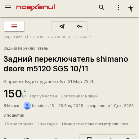
menu
search
more_vert
accessibility_new
vpn_key
Пн, 10 Авг
1
$
= 2.97
Br
1
€
= 3.43
Br
100
₴
= 6.65
Br
Задний переключатель
Задний переключатель shimano
deore m5120 SGS 10/11
В архиве. Будет удалено: Вт, 31 Мар 23:26.
150
Br
Торг уместен
Состояние: новый
Минск
bimatsar, 15
29 Янв, 2025
исправлено 1 Дек, 2025
place
8 поднятий
79 просмотров
1 закладка
Номер телефона посмотрели 1 раз