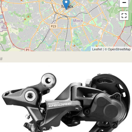
−
Leaflet
| ©
OpenStreetMap
#