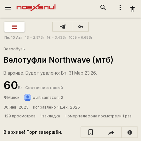
menu
search
more_vert
accessibility_new
vpn_key
Пн, 10 Авг
1
$
= 2.97
Br
1
€
= 3.43
Br
100
₴
= 6.65
Br
Велообувь
Велотуфли Northwave (мтб)
В архиве. Будет удалено: Вт, 31 Мар 23:26.
60
Br
Состояние: новый
Минск
wurth.amazon, 2
place
30 Янв, 2025
исправлено 1 Дек, 2025
129 просмотров
1 закладка
Номер телефона посмотрели 1 раз
В архиве! Торг завершён.
report