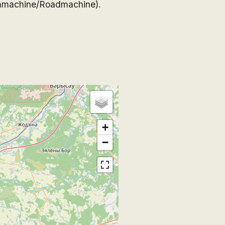
mmachine/Roadmachine).
+
−