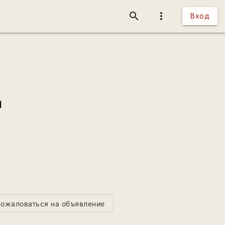
search
more_vert
Вход
м
ожаловаться на объявление