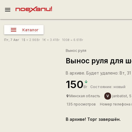
menu
Каталог
Пт, 7 Авг
1
$
= 2.96
Br
1
€
= 3.41
Br
100
₴
= 6.61
Br
Вынос руля
Вынос руля для 
В архиве. Будет удалено: Вт, 31
150
Br
Состояние: новый
V
Минская область
janbatist, 5
place
135 просмотров
Номер телефона 
В архиве! Торг завершён.