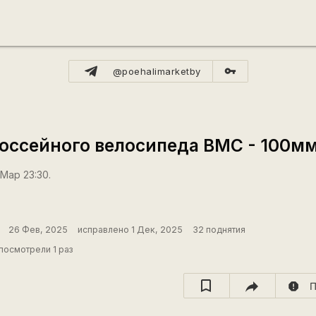
vpn_key
@poehalimarketby
шоссейного велосипеда BMC - 100м
 Мар 23:30.
26 Фев, 2025
исправлено 1 Дек, 2025
32 поднятия
посмотрели 1 раз
report
П