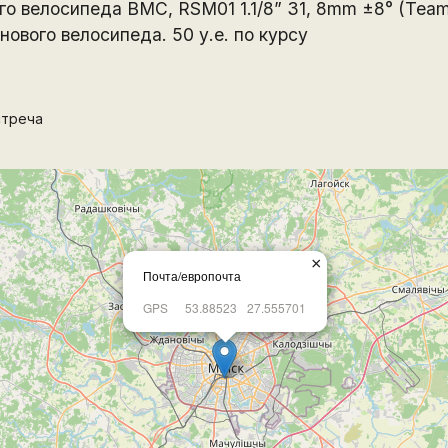
го велосипеда BMC, RSM01 1.1/8” 31, 8mm ±8° (Tea
нового велосипеда. 50 у.е. по курсу
стреча
×
Почта/европочта
GPS
53.88523
27.555701