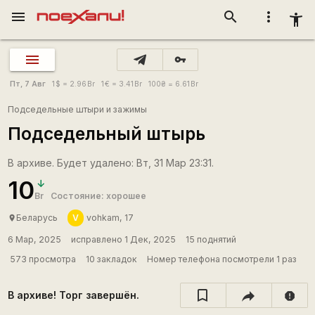
menu
search
more_vert
accessibility_new
vpn_key
Пт, 7 Авг
1
$
= 2.96
Br
1
€
= 3.41
Br
100
₴
= 6.61
Br
Подседельные штыри и зажимы
Подседельный штырь
В архиве. Будет удалено: Вт, 31 Мар 23:31.
10
Br
Состояние: хорошее
V
Беларусь
vohkam, 17
place
6 Мар, 2025
исправлено 1 Дек, 2025
15 поднятий
573 просмотра
10 закладок
Номер телефона посмотрели 1 раз
В архиве! Торг завершён.
report