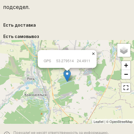
подседел.
Есть доставка
Есть самовывоз
×
GPS
53.279514
24.4911
+
−
Leaflet
| ©
OpenStreetMap
Поехали! не несёт ответственность за информацию,