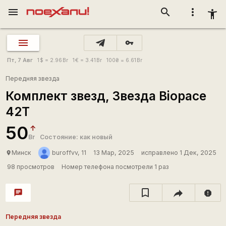
menu
search
more_vert
accessibility_new
vpn_key
Пт, 7 Авг
1
$
= 2.96
Br
1
€
= 3.41
Br
100
₴
= 6.61
Br
Передняя звезда
Комплект звезд, Звезда Biopace
42T
50
Br
Состояние: как новый
Минск
buroffvv, 11
13 Мар, 2025
исправлено 1 Дек, 2025
place
98 просмотров
Номер телефона посмотрели 1 раз
chat
report
Передняя звезда