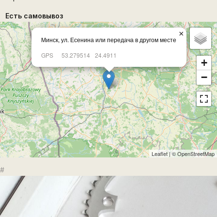
Есть самовывоз
×
Минск, ул. Есенина или передача в другом месте
GPS
53.279514
24.4911
+
−
Leaflet
| ©
OpenStreetMap
#