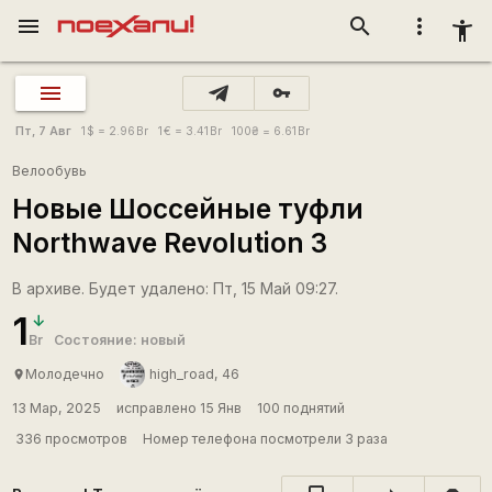
menu
search
more_vert
accessibility_new
vpn_key
Пт, 7 Авг
1
$
= 2.96
Br
1
€
= 3.41
Br
100
₴
= 6.61
Br
Велообувь
Новые Шоссейные туфли
Northwave Revolution 3
В архиве. Будет удалено: Пт, 15 Май 09:27.
1
Br
Состояние: новый
Молодечно
high_road, 46
place
13 Мар, 2025
исправлено 15 Янв
100 поднятий
336 просмотров
Номер телефона посмотрели 3 раза