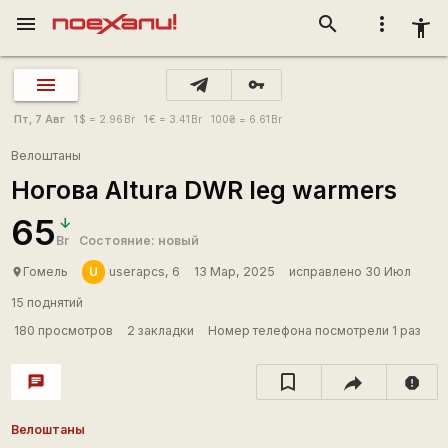
menu
search
more_vert
accessibility_new
vpn_key
Пт, 7 Авг
1
$
= 2.96
Br
1
€
= 3.41
Br
100
₴
= 6.61
Br
Велоштаны
Ногова Altura DWR leg warmers
65
Br
Состояние: новый
U
Гомель
userapcs, 6
13 Мар, 2025
исправлено 30 Июл
place
15 поднятий
180 просмотров
2 закладки
Номер телефона посмотрели 1 раз
chat
report
Велоштаны