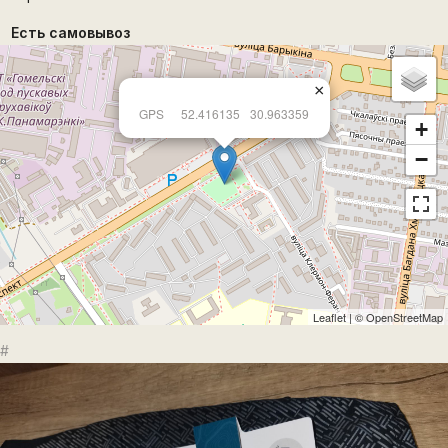
Есть самовывоз
×
GPS
52.416135
30.963359
+
−
Leaflet
| ©
OpenStreetMap
#