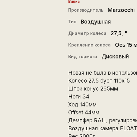
Вилка
Marzocchi
Производитель
Воздушная
Тип
27,5
, "
Диаметр колеса
Ось 15 
Крепление колеса
Дисковый
Вид тормоза
Новая не была в использо
Колесо 27.5 буст 110х15
Шток конус 265мм
Ноги 34
Ход 140мм
Offset 44мм
Демпфер RAIL, регулировк
Воздушная камера FLOA
Вес 2000г