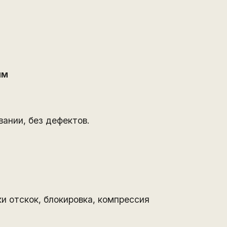
мм
вании, без дефектов.
и отскок, блокировка, компрессия
T