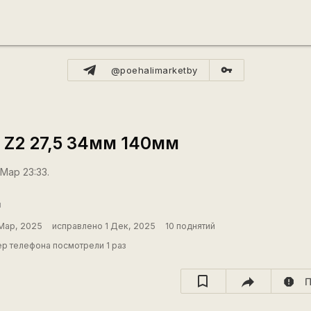
vpn_key
@poehalimarketby
 Z2 27,5 34мм 140мм
 Мар 23:33.
й
 Мар, 2025
исправлено 1 Дек, 2025
10 поднятий
р телефона посмотрели 1 раз
report
П