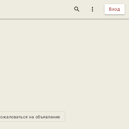
search
more_vert
Вход
ожаловаться на объявление