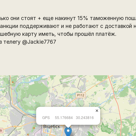
лько они стоят + еще накинут 15% таможенную пош
санкции поддерживают и не работают с доставкой н
лшебную карту иметь, чтобы прошёл платёж.
в телегу @Jackie7767
×
GPS
55.176684
30.243816