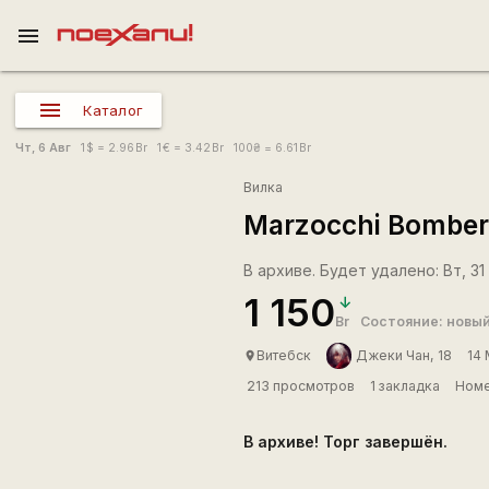
menu
Каталог
Чт, 6 Авг
1
$
= 2.96
Br
1
€
= 3.42
Br
100
₴
= 6.61
Br
Вилка
Marzocchi Bomber
В архиве. Будет удалено: Вт, 31
1 150
Br
Состояние: новы
Витебск
Джеки Чан, 18
14
place
213 просмотров
1 закладка
Номе
В архиве! Торг завершён.