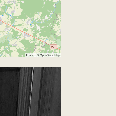
Leaflet
| ©
OpenStreetMap