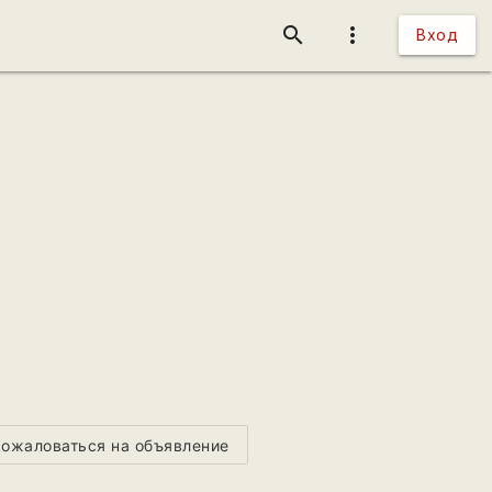
search
more_vert
Вход
ожаловаться на объявление