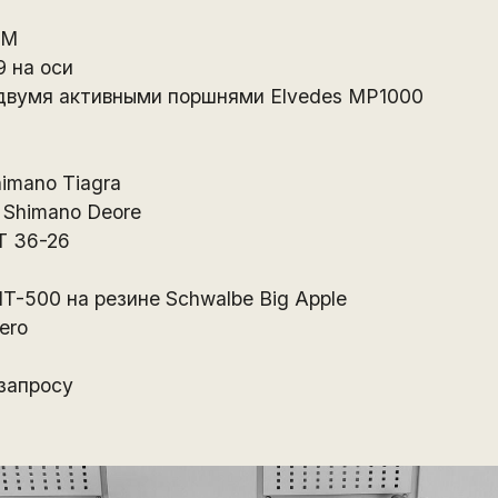
 М
9 на оси
двумя активными поршнями Elvedes MP1000
imano Tiagra
Shimano Deore
T 36-26
T-500 на резине Schwalbe Big Apple
ero
запросу