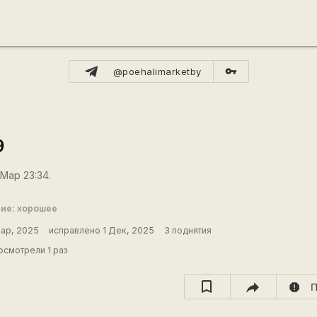
vpn_key
@poehalimarketby
9
 Мар 23:34.
ие: хорошее
Мар, 2025
исправлено 1 Дек, 2025
3 поднятия
смотрели 1 раз
report
П