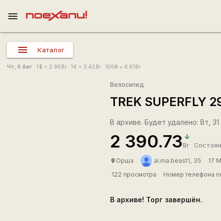
menu
Каталог
Чт, 6 Авг
1
$
= 2.96
Br
1
€
= 3.42
Br
100
₴
= 6.61
Br
Велосипед
TREK SUPERFLY 2
В архиве. Будет удалено: Вт, 31
2 390.73
Br
Состоян
Орша
al.ma.beast1, 35
17 
place
122 просмотра
Номер телефона по
В архиве! Торг завершён.