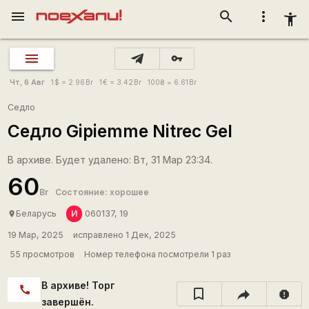
menu
search
more_vert
accessibility_new
vpn_key
Чт, 6 Авг
1
$
= 2.96
Br
1
€
= 3.42
Br
100
₴
= 6.61
Br
Седло
Седло Gipiemme Nitrec Gel
В архиве. Будет удалено: Вт, 31 Мар 23:34.
60
Br
Состояние: хорошее
И
Беларусь
060137, 19
place
19 Мар, 2025
исправлено 1 Дек, 2025
55 просмотров
Номер телефона посмотрели 1 раз
В архиве! Торг
call
report
завершён.