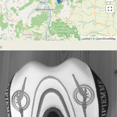
Leaflet
| ©
OpenStreetMap
#