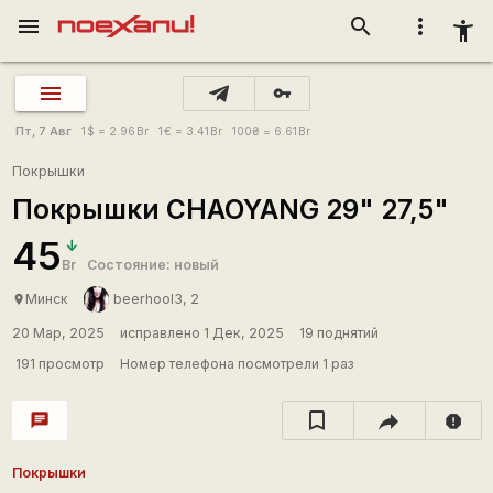
menu
search
more_vert
accessibility_new
vpn_key
Пт, 7 Авг
1
$
= 2.96
Br
1
€
= 3.41
Br
100
₴
= 6.61
Br
Покрышки
Покрышки CHAOYANG 29" 27,5"
45
Br
Состояние: новый
Минск
beerhool3, 2
place
20 Мар, 2025
исправлено 1 Дек, 2025
19 поднятий
191 просмотр
Номер телефона посмотрели 1 раз
chat
report
Покрышки