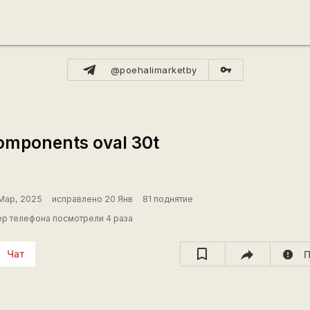
vpn_key
@poehalimarketby
omponents oval 30t
Мар, 2025
исправлено 20 Янв
81 поднятие
р телефона посмотрели 4 раза
Чат
report
П