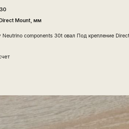
30
Direct Mount
, мм
eutrino components 30t овал Под крепление Direc
счет