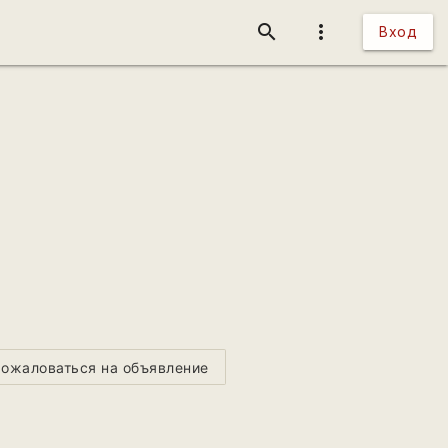
search
more_vert
Вход
ожаловаться на объявление