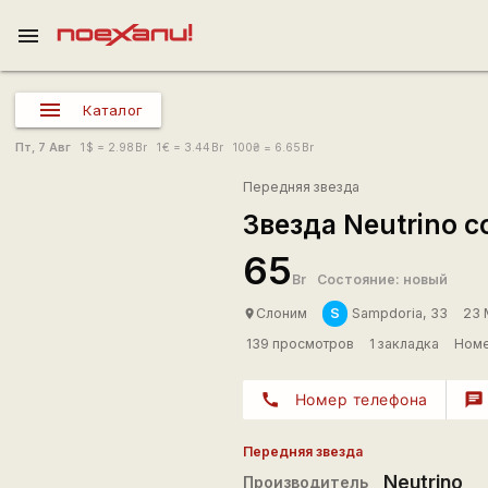
menu
Каталог
Пт, 7 Авг
1
$
= 2.98
Br
1
€
= 3.44
Br
100
₴
= 6.65
Br
Передняя звезда
Звезда Neutrino c
65
Br
Состояние: новый
S
Слоним
Sampdoria, 33
23 
place
139 просмотров
1 закладка
Номе
call
Номер телефона
chat
Передняя звезда
Neutrino
Производитель