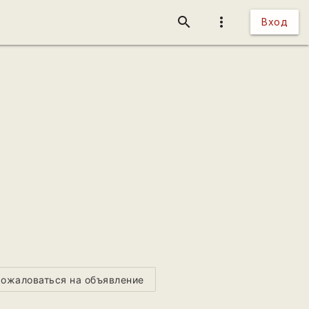
search
more_vert
Вход
ожаловаться на объявление