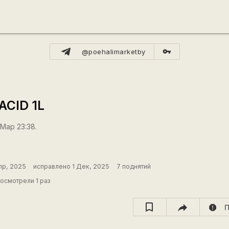
vpn_key
@poehalimarketby
ACID 1L
 Мар 23:38.
пр, 2025
исправлено 1 Дек, 2025
7 поднятий
осмотрели 1 раз
report
П