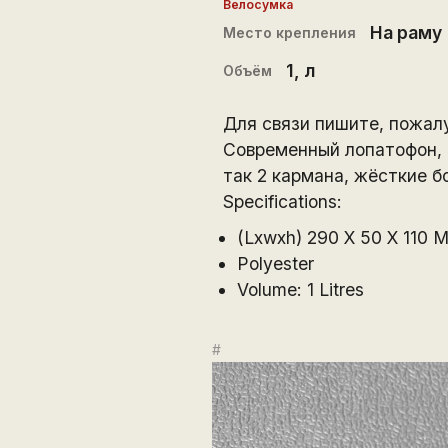
Велосумка
На раму
Место крепления
1
, л
Объём
Для связи пишите, пожалу
Современный лопатофон, к
так 2 кармана, жёсткие б
Specifications:
(Lxwxh) 290 X 50 X 110 
Polyester
Volume: 1 Litres
#