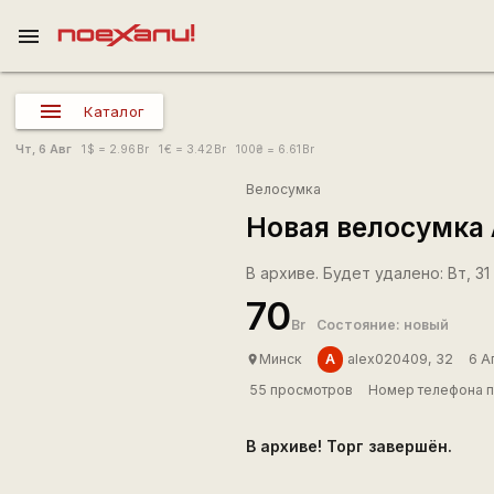
menu
Каталог
Чт, 6 Авг
1
$
= 2.96
Br
1
€
= 3.42
Br
100
₴
= 6.61
Br
Велосумка
Новая велосумка 
В архиве. Будет удалено: Вт, 31
70
Br
Состояние: новый
A
Минск
alex020409, 32
6 А
place
55 просмотров
Номер телефона п
В архиве! Торг завершён.