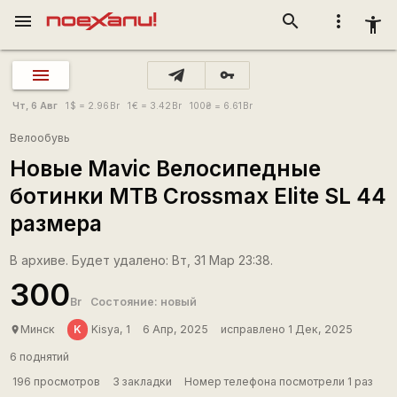
menu
search
more_vert
accessibility_new
vpn_key
Чт, 6 Авг
1
$
= 2.96
Br
1
€
= 3.42
Br
100
₴
= 6.61
Br
Велообувь
Новые Mavic Велосипедные
ботинки MTB Crossmax Elite SL 44
размера
В архиве. Будет удалено: Вт, 31 Мар 23:38.
300
Br
Состояние: новый
K
Минск
Kisya, 1
6 Апр, 2025
исправлено 1 Дек, 2025
place
6 поднятий
196 просмотров
3 закладки
Номер телефона посмотрели 1 раз