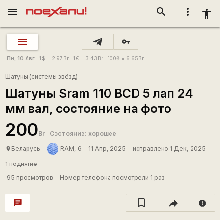
menu
search
more_vert
accessibility_new
vpn_key
Пн, 10 Авг
1
$
= 2.97
Br
1
€
= 3.43
Br
100
₴
= 6.65
Br
Шатуны (системы звёзд)
Шатуны Sram 110 BCD 5 лап 24
мм вал, состояние на фото
200
Br
Состояние: хорошее
Беларусь
RAM, 6
11 Апр, 2025
исправлено 1 Дек, 2025
place
1 поднятие
95 просмотров
Номер телефона посмотрели 1 раз
chat
report