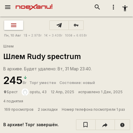
menu
search
more_vert
accessibility_new
vpn_key
Пн, 10 Авг
1
$
= 2.97
Br
1
€
= 3.43
Br
100
₴
= 6.65
Br
Шлем
Шлем Rudy spectrum
В архиве. Будет удалено: Вт, 31 Мар 23:40.
245
Br
Торг уместен
Состояние: новый
Брест
opstu, 43
12 Апр, 2025
исправлено 1 Дек, 2025
place
4 поднятия
169 просмотров
2 закладки
Номер телефона посмотрели 1 раз
В архиве! Торг завершён.
report