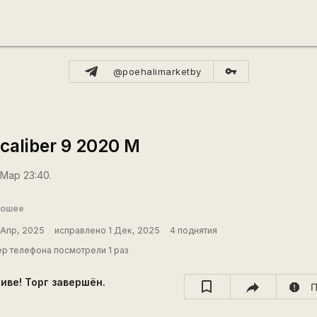
vpn_key
@poehalimarketby
caliber 9 2020 M
 Мар 23:40.
рошее
 Апр, 2025
исправлено 1 Дек, 2025
4 поднятия
р телефона посмотрели 1 раз
хиве! Торг завершён.
report
П