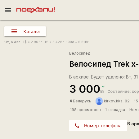
menu
Каталог
Чт, 6 Авг
1
$
= 2.96
Br
1
€
= 3.42
Br
100
₴
= 6.61
Br
Велосипед
Велосипед Trek x-
В архиве. Будет удалено: Вт, 31
3 000
Br
Состояние: хо
Беларусь
kirkov.kks, 82
15
place
198 просмотров
1 закладка
Номе
В ар
call
Номер телефона