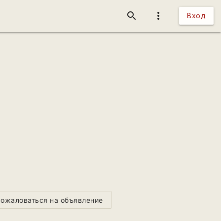
search
more_vert
Вход
ожаловаться на объявление