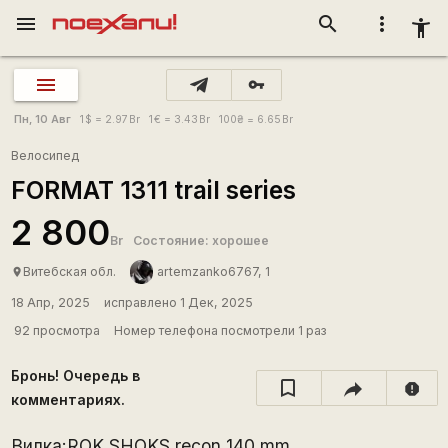
menu
search
more_vert
accessibility_new
vpn_key
Пн, 10 Авг
1
$
= 2.97
Br
1
€
= 3.43
Br
100
₴
= 6.65
Br
Велосипед
FORMAT 1311 trail series
2 800
Br
Состояние: хорошее
Витебская обл.
artemzanko6767, 1
place
18 Апр, 2025
исправлено 1 Дек, 2025
92 просмотра
Номер телефона посмотрели 1 раз
Бронь! Очередь в
report
комментариях.
Вилка:ROK SHOKS recon 140 mm