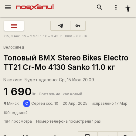
menu
search
more_vert
accessibility_new
vpn_key
Сб, 8 Авг
1
$
= 2.97
Br
1
€
= 3.43
Br
100
₴
= 6.65
Br
Велосипед
Топовый BMX Stereo Bikes Electro
TT21 Cr-Mo 4130 Sanko 11.0 кг
В архиве. Будет удалено: Ср, 15 Июл 20:09.
1 690
Br
Состояние: как новый
С
Минск
Сергей ссс, 10
20 Апр, 2025
исправлено 17 Мар
place
100 поднятий
184 просмотра
Номер телефона посмотрели 1 раз