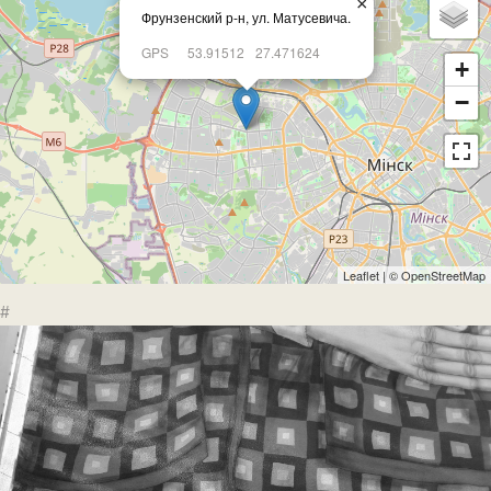
×
Фрунзенский р-н, ул. Матусевича.
GPS
53.91512
27.471624
+
−
Leaflet
| ©
OpenStreetMap
#