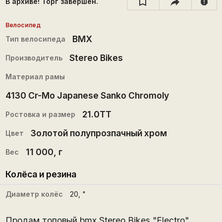
В архиве! Торг завершён.
report
Велосипед
BMX
Тип велосипеда
Stereo Bikes
Производитель
Материал рамы
4130 Cr-Mo Japanese Sanko Chromoly
21.0TT
Ростовка и размер
Золотой полупрозпачный хром
Цвет
11 000
, г
Вес
Колёса и резина
Диаметр колёс
20
, "
Продам топовый bmx Stereo Bikes "Electro"