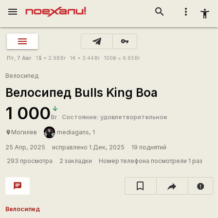
menu
search
more_vert
accessibility_new
vpn_key
Пт, 7 Авг
1
$
= 2.98
Br
1
€
= 3.44
Br
100
₴
= 6.65
Br
Велосипед
Велосипед Bulls King Boa
1 000
Br
Состояние: удовлетворительное
Могилев
mediagans, 1
place
25 Апр, 2025
исправлено 1 Дек, 2025
19 поднятий
293 просмотра
2 закладки
Номер телефона посмотрели 1 раз
chat
report
Велосипед