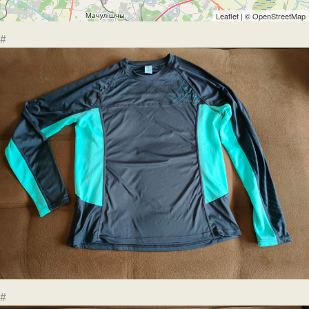
Leaflet
| ©
OpenStreetMap
#
#