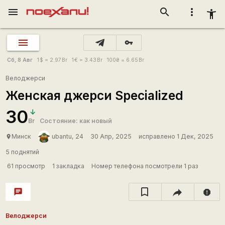
menu
search
more_vert
accessibility_new
vpn_key
Сб, 8 Авг
1
$
= 2.97
Br
1
€
= 3.43
Br
100
₴
= 6.65
Br
Велоджерси
Женская джерси Specialized
30
Br
Состояние: как новый
Минск
ubantu, 24
30 Апр, 2025
исправлено 1 Дек, 2025
place
5 поднятий
61 просмотр
1 закладка
Номер телефона посмотрели 1 раз
chat
report
Велоджерси