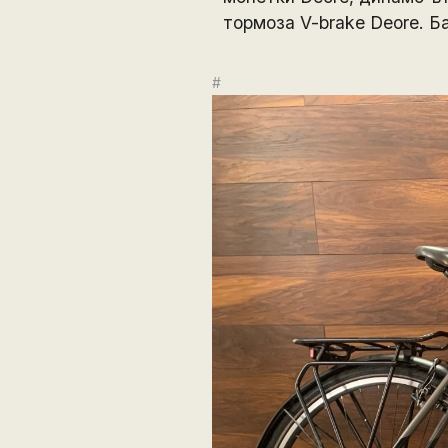
тормоза V-brake Deore. Б
#