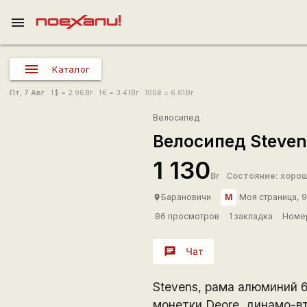
menu
Каталог
Пт, 7 Авг
1
$
= 2.96
Br
1
€
= 3.41
Br
100
₴
= 6.61
Br
Велосипед
Велосипед Steven
1 130
Br
Состояние: хоро
М
Барановичи
Моя страница, 9
place
86 просмотров
1 закладка
Номер
chat
Чат
Stevens, рама алюминий 6
монетки Deore, динамо-вт