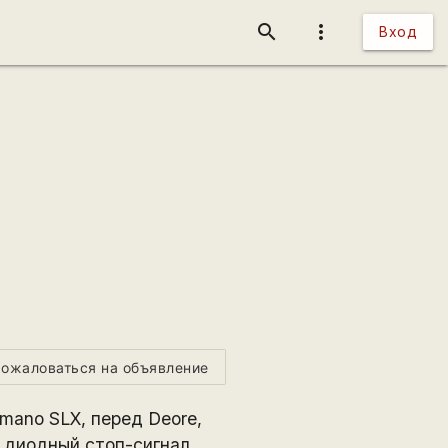
search
more_vert
Вход
ожаловаться на объявление
mano SLX, перед Deore,
 диодный стоп-сигнал,