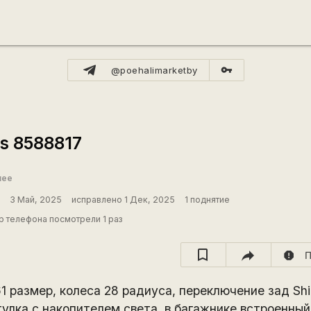
vpn_key
@poehalimarketby
s 8588817
шее
3 Май, 2025
исправлено 1 Дек, 2025
1 поднятие
 телефона посмотрели 1 раз
report
П
1 размер, колеса 28 радиуса, переключение зад Shi
улка с накопителем света, в багажнике встроенный