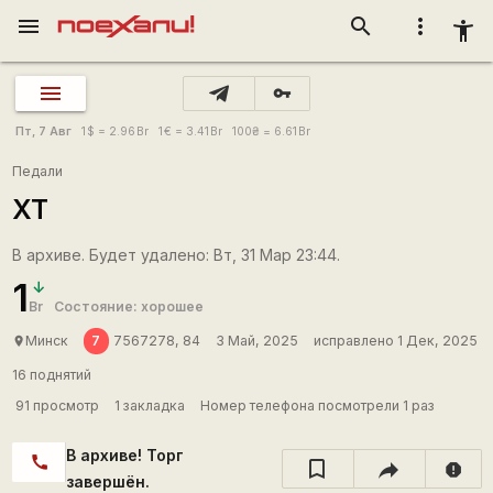
menu
search
more_vert
accessibility_new
vpn_key
Пт, 7 Авг
1
$
= 2.96
Br
1
€
= 3.41
Br
100
₴
= 6.61
Br
Педали
ХТ
В архиве. Будет удалено: Вт, 31 Мар 23:44.
1
Br
Состояние: хорошее
7
Минск
7567278, 84
3 Май, 2025
исправлено 1 Дек, 2025
place
16 поднятий
91 просмотр
1 закладка
Номер телефона посмотрели 1 раз
В архиве! Торг
call
report
завершён.