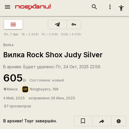
menu
search
more_vert
accessibility_new
vpn_key
Пт, 7 Авг
1
$
= 2.96
Br
1
€
= 3.41
Br
100
₴
= 6.61
Br
Вилка
Вилка Rock Shox Judy Silver
В архиве. Будет удалено: Пт, 24 Окт, 2025 22:59.
605
Br
Состояние: новый
Минск
fkingbuyers, 198
place
4 Май, 2025
исправлено 26 Июн, 2025
87 просмотров
В архиве! Торг завершён.
report